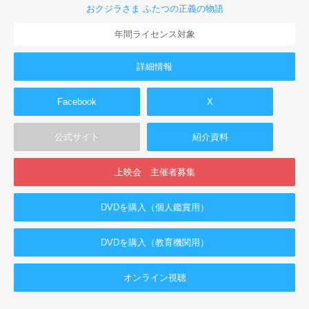
おクジラさま ふたつの正義の物語
年間ライセンス対象
詳細情報
Facebook
X
公式サイト
紹介資料
上映会 主催者募集
DVDを購入（個人鑑賞用）
DVDを購入（教育機関用）
オンライン視聴