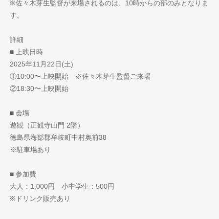
※佐々木芽生監督が来場されるのは、10時からの部のみとなりま
す。
詳細
■ 上映日時
2025年11月22日(土)
①10:00〜上映開始 ※佐々木芽生監督ご来場
②18:30〜上映開始
■ 会場
遊観（正観寺山門 2階）
徳島県海部郡牟岐町中村奥前38
※駐車場あり
■ 参加費
大人：1,000円 小中学生：500円
※ドリンク販売あり