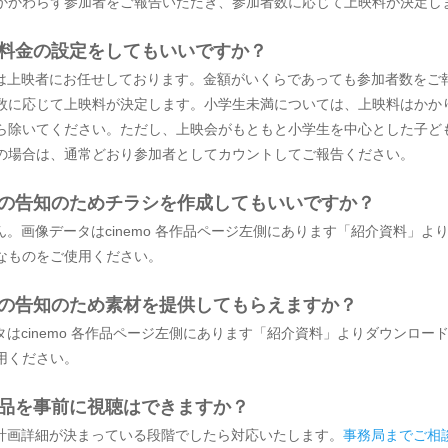
かかわらず参加者をご報告いただき、参加者数に応じて上映料が決定し
も料金の設定をしてもいいですか？
定は上映者にお任せしております。金額がいくらであっても参加者数をご
数に応じて上映料が決定します。小学生未満については、上映料はかか
ら除いてください。ただし、上映会がもともと小学生を中心とした子ど
の場合は、通常どおり参加者としてカウントしてご報告ください。
会の告知のためチラシを作成してもいいですか？
ん。画像データはcinemo 各作品ページ左側にあります「紹介資料」よ
なものをご使用ください。
会の告知のため素材を提供してもらえますか？
タはcinemo 各作品ページ左側にあります「紹介資料」よりダウンロー
用ください。
作品を事前に視聴はできますか？
の計画詳細が決まっている段階でしたら対応いたします。
事務局までご相