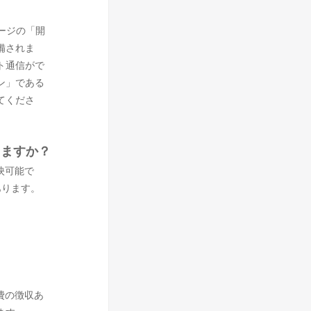
ージの「開
備されま
ト通信がで
ン」である
てくださ
りますか？
映可能で
あります。
費の徴収あ