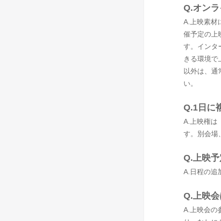
Q.オン
A.上映素
催予定の上
す。インタ
きる環境で
以外は、通
い。
Q.1日
A.上映権
す。別会場
Q.上映
A.日程の
Q.上映
A.上映会