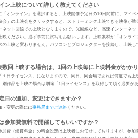
ライン上映について詳しく教えてください
材に「オンライン」を選択すると、上映開催予定日の10日間前に、マイペ
映会」の上映会をクリックすると、ストリーミング上映できる映像が準
ーネット回線での上映となりますので、光回線など、高速インターネッ
上映ください。必ず事前に試写をお願いします。上映素材が「オンライ
常の上映と変わりません。パソコンとプロジェクターを接続し、上映し
に複数回上映する場合は、1回の上映毎に上映料金がかか
は「１日ライセンス」になりますので、同日、同会場であれば何度でも上
、別作品を上映の場合は別途「1日ライセンス」を取得して頂く必要が
予定日の追加、変更はできますか？
追加・変更の際には
事務局までご連絡
ください。
会は参加費無料で開催してもいいですか？
の参加費（鑑賞料金）の料金設定は上映者にお任せしておりますが、参加