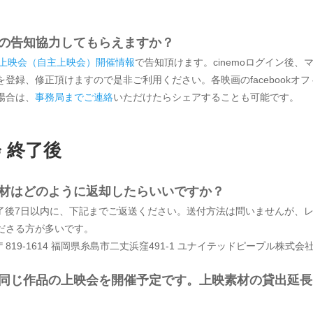
会の告知協力してもらえますか？
上映会（自主上映会）開催情報
で告知頂けます。cinemoログイン後、
を登録、修正頂けますので是非ご利用ください。各映画のfacebookオ
場合は、
事務局までご連絡
いただけたらシェアすることも可能です。
 終了後
素材はどのように返却したらいいですか？
終了後7日以内に、下記までご返送ください。送付方法は問いませんが、
ださる方が多いです。
819-1614 福岡県糸島市二丈浜窪491-1 ユナイテッドピープル株式会
も同じ作品の上映会を開催予定です。上映素材の貸出延