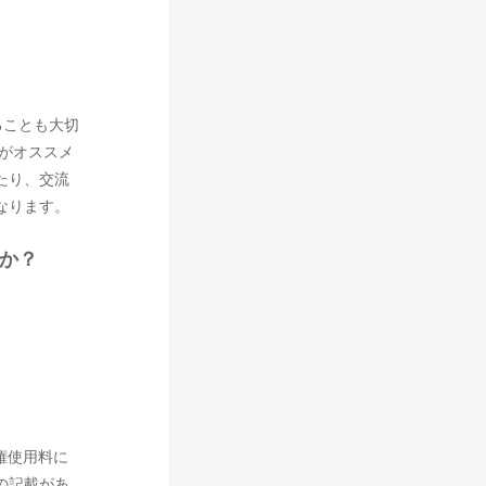
ることも大切
いがオススメ
たり、交流
なります。
んか？
権使用料に
の記載があ