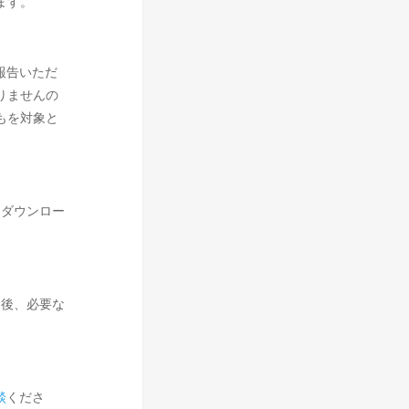
ます。
報告いただ
りませんの
もを対象と
りダウンロー
ド後、必要な
談
くださ