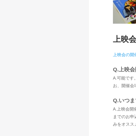
上映会
上映会の開
Q.上映
A.可能で
お、開催会
Q.いつ
A.上映会
までのお申
みをオスス