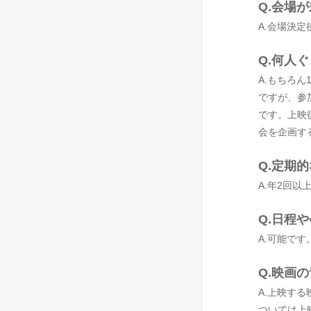
Q.会場
A.会場決
Q.何人
A.もちろ
ですが、参
です。上映
会を企画す
Q.定期
A.年2回
Q.日程
A.可能で
Q.映画
A.上映す
ついては上