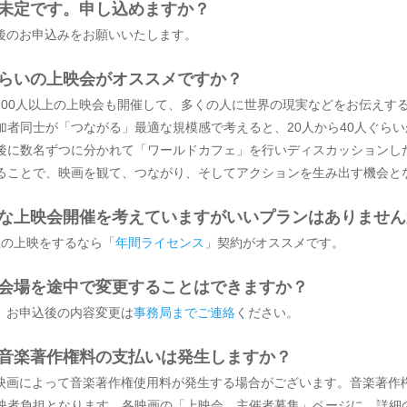
が未定です。申し込めますか？
定後のお申込みをお願いいたします。
ぐらいの上映会がオススメですか？
ん100人以上の上映会も開催して、多くの人に世界の現実などをお伝えす
加者同士が「つながる」最適な規模感で考えると、20人から40人ぐら
後に数名ずつに分かれて「ワールドカフェ」を行いディスカッションし
ることで、映画を観て、つながり、そしてアクションを生み出す機会と
的な上映会開催を考えていますがいいプランはありませ
以上の上映をするなら「
年間ライセンス
」契約がオススメです。
や会場を途中で変更することはできますか？
す。お申込後の内容変更は
事務局までご連絡
ください。
の音楽著作権料の支払いは発生しますか？
る映画によって音楽著作権使用料が発生する場合がございます。音楽著作
映者負担となります。各映画の「上映会 主催者募集」ページに、詳細