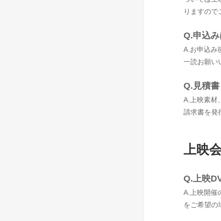
りますので
Q.申込
A.お申込
一読お願い
Q.見積
A.上映素
請求書を発
上映
Q.上映
A.上映開
をご希望の