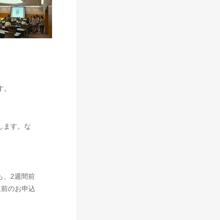
す。
します。な
も、2週間前
上前のお申込