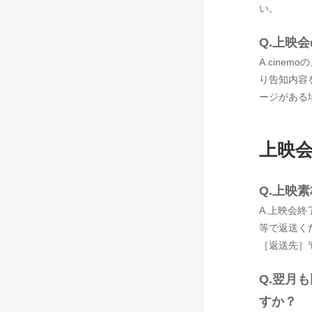
い。
Q.上映
A.cinemoの
り告知内容
ージがある
上映会
Q.上映
A.上映会
等で返送く
［返送先］〒
Q.翌月
すか？