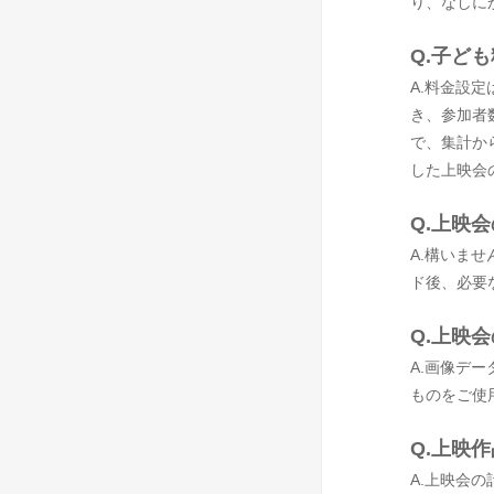
り、なしに
Q.子ど
A.料金設
き、参加者
で、集計か
した上映会
Q.上映
A.構いませ
ド後、必要
Q.上映
A.画像デー
ものをご使
Q.上映
A.上映会