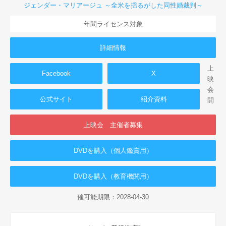
ジェンダー・マリアージュ ～全米を揺るがした同性婚裁判～
年間ライセンス対象
詳細情報
上
Facebook
X
映
会
公式サイト
紹介資料
開
上映会 主催者募集
DVDを購入（個人鑑賞用）
DVDを購入（教育機関用）
催可能期限：2028-04-30