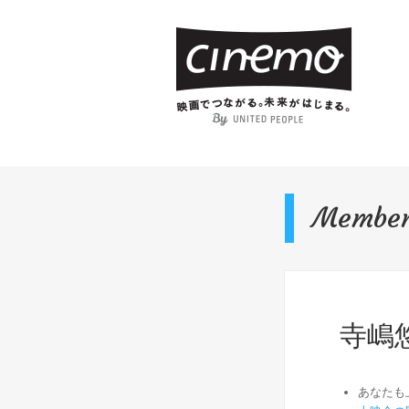
Membe
寺嶋
あなたも