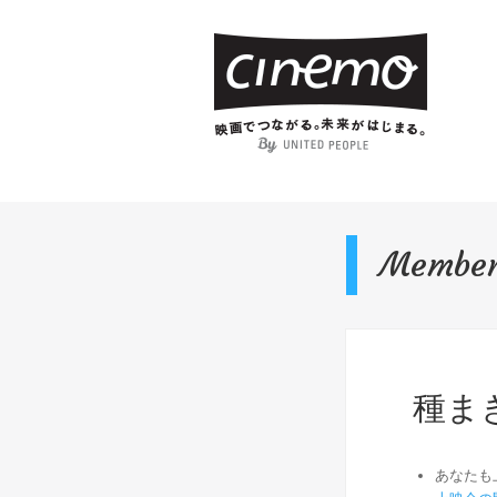
Membe
種ま
あなたも