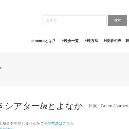
検索
cinemoとは？
上映会一覧
上映方法
上映者の声
r
きシアターinとよなか
所属：Green Journe
上映会を開催しませんか？
開催方法はこちら