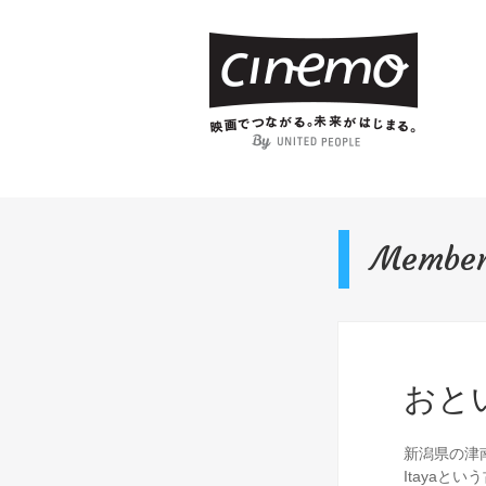
Membe
おと
新潟県の津南
Itayaと