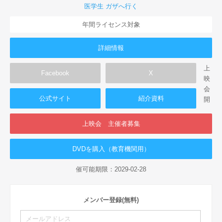
医学生 ガザへ行く
年間ライセンス対象
詳細情報
上
Facebook
X
映
会
公式サイト
紹介資料
開
上映会 主催者募集
DVDを購入（教育機関用）
催可能期限：2029-02-28
メンバー登録(無料)