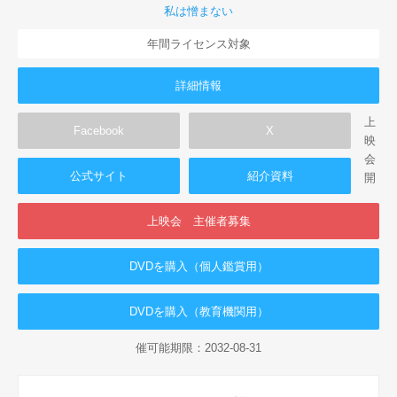
私は憎まない
年間ライセンス対象
詳細情報
上
Facebook
X
映
会
公式サイト
紹介資料
開
上映会 主催者募集
DVDを購入（個人鑑賞用）
DVDを購入（教育機関用）
催可能期限：2032-08-31