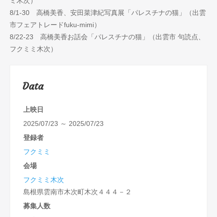
ミ木次）
8/1-30 高橋美香、安田菜津紀写真展「パレスチナの猫」（出雲
市フェアトレードfuku-mimi）
8/22-23 高橋美香お話会「パレスチナの猫」（出雲市 句読点、
フクミミ木次）
Data
上映日
2025/07/23 ～ 2025/07/23
登録者
フクミミ
会場
フクミミ木次
島根県雲南市木次町木次４４４－２
募集人数