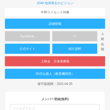
2040 地球再生のビジョン
年間ライセンス対象
詳細情報
上
Facebook
X
映
会
公式サイト
紹介資料
開
上映会 主催者募集
DVDを購入（教育機関用）
催可能期限：2031-04-25
メンバー登録(無料)