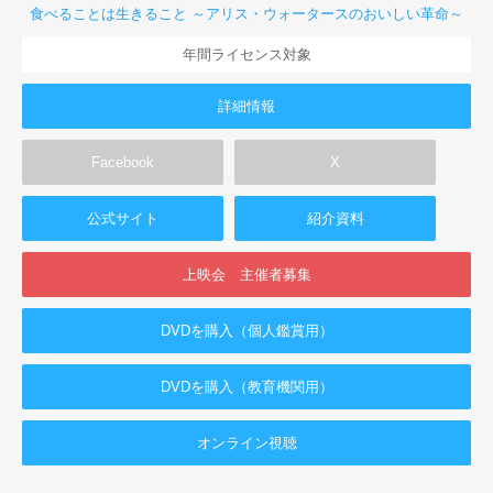
食べることは生きること ～アリス・ウォータースのおいしい革命～
年間ライセンス対象
詳細情報
Facebook
X
公式サイト
紹介資料
上映会 主催者募集
DVDを購入（個人鑑賞用）
DVDを購入（教育機関用）
オンライン視聴