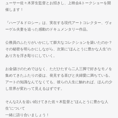
ューサー佐々木芽生監督とお招きし、上映会&トークショーを開
催します！
『ハーブ＆ドロシー』は、実在する現代アートコレクター、ヴォ
ーゲル夫妻を追った感動のドキュメンタリー作品。
公務員のふたりがいかにして膨大なコレクションを築いたのか？
その秘密を明らかにしながら、次第に“ほんとうに豊かな人生”の
あり方を浮き彫りにしていく。
お金儲けのためではなく、ただひたすら二人三脚で好きなモノを
集めてきたふたりの姿は、発見する喜びと夫婦愛に満ちている。
アートの知識なんてなくても、彼らの人生に触れれば、ほんの少
し世界が変わって見えるはずです。
そんな2人を追い続けてきた佐々木監督と“ほんとうに豊かな人
生”について
一緒に語り合いましょう！