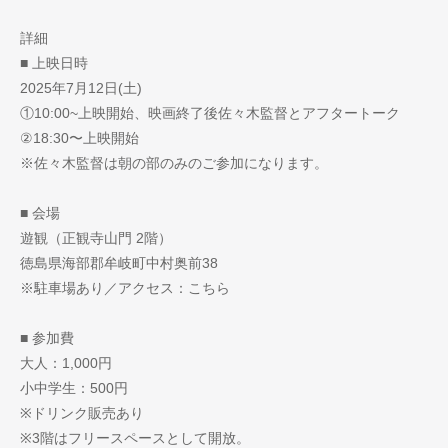
詳細
■ 上映日時
2025年7月12日(土)
①10:00~上映開始、映画終了後佐々木監督とアフタートーク
②18:30〜上映開始
※佐々木監督は朝の部のみのご参加になります。
■ 会場
遊観（正観寺山門 2階）
徳島県海部郡牟岐町中村奥前38
※駐車場あり／アクセス：こちら
■ 参加費
大人：1,000円
小中学生：500円
※ドリンク販売あり
※3階はフリースペースとして開放。