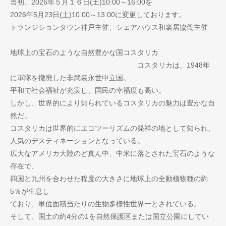
当初、2026年５月１６日(土)10:00～16:00を
2026年5月23日(土)10:00～13:00に変更しております。
トランジションタウン神戸主催、シェアハウス和楽居協働主催
地球上の宝石のような自然豊かな国コスタリカ
コスタリカは、1948年
に軍隊を撤廃した非武装永世中立国。
平和で社会福祉が充実し、国民の幸福度も高い。
しかし、世界的により知られているコスタリカの魅力は豊かな自
然だ。
コスタリカは世界的にエコツーリズムの発祥の地として知られ、
人気のデスティネーションとなっている。
広大なアメリカ大陸のど真ん中、中米に落とされた宝石のような
存在で、
四国と九州を合わせた程度の大きさに地球上の全動植物種の約
5％が生息し
ており、単位面積当たりの生物多様性世界一とされている。
そして、国土の約4分の1を自然保護区または国立公園にしてい