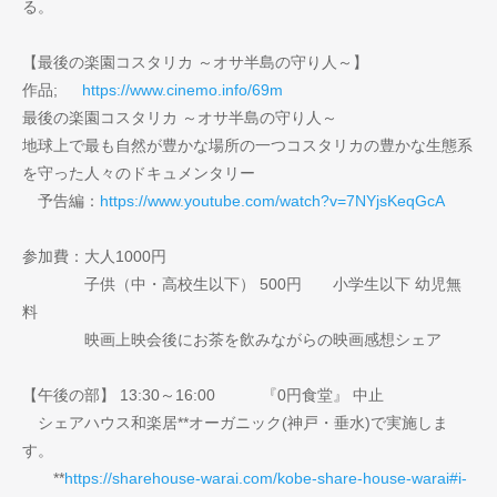
る。
【最後の楽園コスタリカ ～オサ半島の守り人～】
作品;
https://www.cinemo.info/69m
最後の楽園コスタリカ ～オサ半島の守り人～
地球上で最も自然が豊かな場所の一つコスタリカの豊かな生態系
を守った人々のドキュメンタリー
予告編：
https://www.youtube.com/watch?v=7NYjsKeqGcA
参加費：大人1000円
子供（中・高校生以下） 500円 小学生以下 幼児無
料
映画上映会後にお茶を飲みながらの映画感想シェア
【午後の部】 13:30～16:00 『0円食堂』 中止
シェアハウス和楽居**オーガニック(神戸・垂水)で実施しま
す。
**
https://sharehouse-warai.com/kobe-share-house-warai#i-