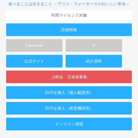
食べることは生きること ～アリス・ウォータースのおいしい革命～
年間ライセンス対象
詳細情報
Facebook
X
公式サイト
紹介資料
上映会 主催者募集
DVDを購入（個人鑑賞用）
DVDを購入（教育機関用）
オンライン視聴