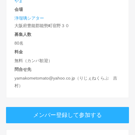
やま
会場
浄瑠璃シアター
大阪府豊能郡能勢町宿野３０
募集人数
80名
料金
無料（カンパ歓迎）
問合せ先
yamakometomato@yahoo.co.jp（りじぇねくらぶ 吉
村）
メンバー登録して参加する