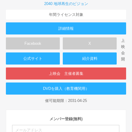
2040 地球再生のビジョン
年間ライセンス対象
詳細情報
上
Facebook
X
映
会
公式サイト
紹介資料
開
上映会 主催者募集
DVDを購入（教育機関用）
催可能期限：2031-04-25
メンバー登録(無料)