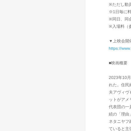
※ただし動
※1日毎に
※同日、同
※入場料（
▼上映会開
https://www
■映画概要
2023年
れた。住民
夫アヴィヴ
ットがアメ
代表団の一
続の「理由
ネタニヤフ
ていると主