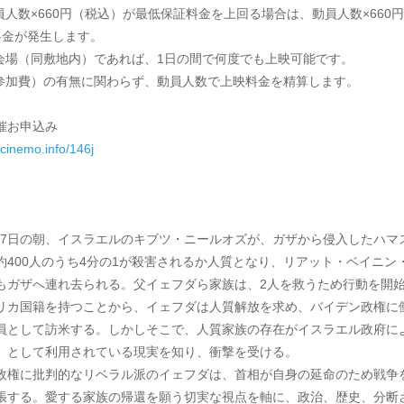
員人数×660円（税込）が最低保証料金を上回る場合は、動員人数×660
料金が発生します。
会場（同敷地内）であれば、1日の間で何度でも上映可能です。
参加費）の有無に関わらず、動員人数で上映料金を精算します。
催お申込み
.cinemo.info/146j
10月7日の朝、イスラエルのキブツ・ニールオズが、ガザから侵入したハマ
約400人のうち4分の1が殺害されるか人質となり、リアット・ベイニン
もガザへ連れ去られる。父イェフダら家族は、2人を救うため行動を開
リカ国籍を持つことから、イェフダは人質解放を求め、バイデン政権に
員として訪米する。しかしそこで、人質家族の存在がイスラエル政府に
」として利用されている現実を知り、衝撃を受ける。
政権に批判的なリベラル派のイェフダは、首相が自身の延命のため戦争
張する。愛する家族の帰還を願う切実な視点を軸に、政治、歴史、分断