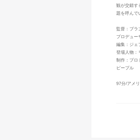
観が交錯す
題を呼んで
監督：ブラ
プロデュー
編集：ジェ
登場人物：
制作：プロ
ピープル
97分/アメ