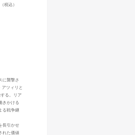
円（税込）
スに襲撃さ
・アツィリと
始する。リア
働きかける
よる戦争継
を長引かせ
された価値