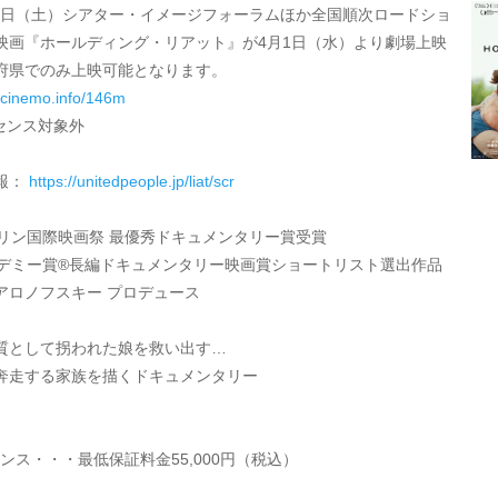
3月7日（土）シアター・イメージフォーラムほか全国順次ロードショ
映画『ホールディング・リアット』が4月1日（水）より劇場上映
府県でのみ上映可能となります。
.cinemo.info/146m
センス対象外
報：
https://unitedpeople.jp/liat/scr
ルリン国際映画祭 最優秀ドキュメンタリー賞受賞
カデミー賞®長編ドキュメンタリー映画賞ショートリスト選出作品
アロノフスキー プロデュース
質として拐われた娘を救い出す…
奔走する家族を描くドキュメンタリー
》
ンス・・・最低保証料金55,000円（税込）