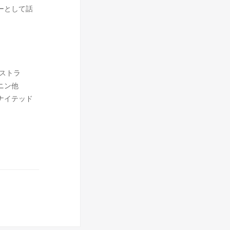
ーとして話
ストラ
ニン他
ナイテッド