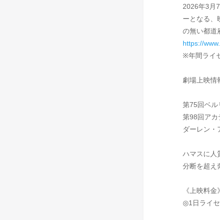
2026年
ーとなる、
の無い都道
https://www
※年間ライ
劇場上映情
第75回ベ
第98回ア
ダーレン・
ハマスに人
分断を超え
《上映料金
◎1日ライセ