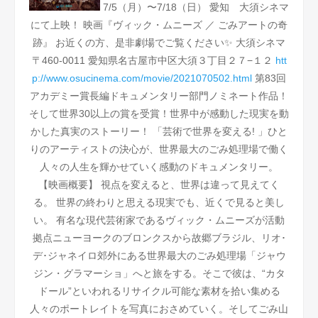
7/5（月）〜7/18（日） 愛知 大須シネマ
にて上映！
映画『ヴィック・ムニーズ ／ ごみアートの奇
跡』
お近くの方、是非劇場でご覧ください✨
大須シネマ
〒460-0011 愛知県名古屋市中区大須３丁目２７−１２
htt
p://www.osucinema.com/movie/2021070502.html
第83回
アカデミー賞長編ドキュメンタリー部門ノミネート作品！
そして世界30以上の賞を受賞！世界中が感動した現実を動
かした真実のストーリー！
「芸術で世界を変える! 」ひと
りのアーティストの決心が、世界最大のごみ処理場で働く
人々の人生を輝かせていく感動のドキュメンタリー。
【映画概要】
視点を変えると、世界は違って見えてく
る。
世界の終わりと思える現実でも、近くで見ると美し
い。
有名な現代芸術家であるヴィック・ムニーズが活動
拠点ニューヨークのブロンクスから故郷ブラジル、リオ･
デ･ジャネイロ郊外にある世界最大のごみ処理場「ジャウ
ジン・グラマーショ」へと旅をする。そこで彼は、“カタ
ドール”といわれるリサイクル可能な素材を拾い集める
人々のポートレイトを写真におさめていく。そしてごみ山