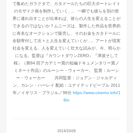
で集めたガラクタで、カタドールたちの巨大ポートレイト
のモザイク画を制作していく…。
一瞬でも彼らを別の世
界に連れ出すことが出来れば、彼らの人生を変えることが
できるのではないか？ムニーズは、製作した作品を世界的
に有名なオークションで販売し、そのお金をカタドールに
全額寄付して次々と人生を変えていくが…。アートが現実
社会を変える、人を変えていく壮大な試みが、今、明らか
になる。監督は『カウントダウンZERO』『津波そして
桜』（第84 回アカデミー賞の短編ドキュメンタリー賞ノ
ミネート作品）のルーシー・ウォーカー。
監督：ルーシ
ー・ウォーカー
共同監督：ジョアン・ジャルディ
ン、カレン・ハーレイ
配給：ユナイテッドピープル
2011
年／イギリス・ブラジル／98分
https://www.cinemo.info/1
8m
2014/10/28