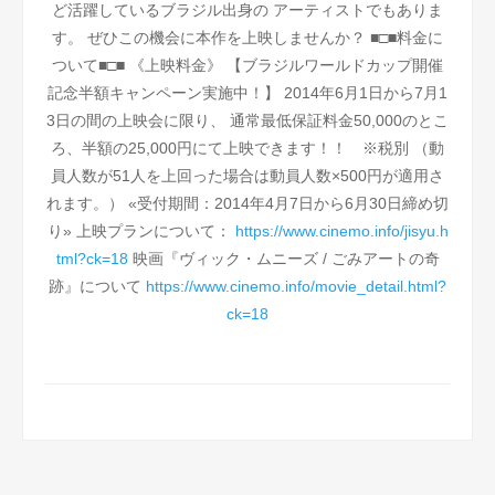
ど活躍しているブラジル出身の
アーティストでもありま
す。
ぜひこの機会に本作を上映しませんか？
■□■料金に
ついて■□■
《上映料金》
【ブラジルワールドカップ開催
記念半額キャンペーン実施中！】
2014年6月1日から7月1
3日の間の上映会に限り、
通常最低保証料金50,000のとこ
ろ、半額の25,000円にて上映できます！！ ※税別
（動
員人数が51人を上回った場合は動員人数×500円が適用さ
れます。）
«受付期間：2014年4月7日から6月30日締め切
り»
上映プランについて：
https://www.cinemo.info/jisyu.h
tml?ck=18
映画『ヴィック・ムニーズ / ごみアートの奇
跡』について
https://www.cinemo.info/movie_detail.html?
ck=18