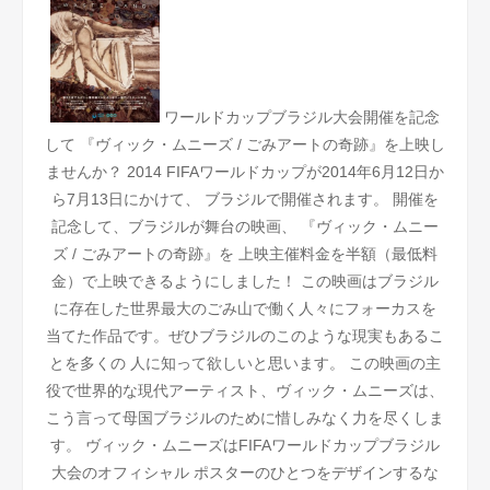
ワールドカップブラジル大会開催を記念
して
『ヴィック・ムニーズ / ごみアートの奇跡』を上映し
ませんか？
2014 FIFAワールドカップが2014年6月12日か
ら7月13日にかけて、
ブラジルで開催されます。
開催を
記念して、ブラジルが舞台の映画、
『ヴィック・ムニー
ズ / ごみアートの奇跡』を
上映主催料金を半額（最低料
金）で上映できるようにしました！
この映画はブラジル
に存在した世界最大のごみ山で働く人々にフォーカスを
当てた作品です。ぜひブラジルのこのような現実もあるこ
とを多くの
人に知って欲しいと思います。
この映画の主
役で世界的な現代アーティスト、ヴィック・ムニーズは、
こう言って母国ブラジルのために惜しみなく力を尽くしま
す。
ヴィック・ムニーズはFIFAワールドカップブラジル
大会のオフィシャル
ポスターのひとつをデザインするな