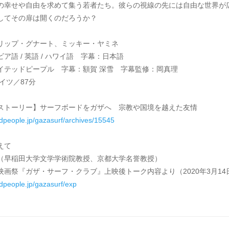
の幸せや自由を求めて集う若者たち。彼らの視線の先には自由な世界が
してその扉は開くのだろうか？
リップ・グナート、ミッキー・ヤミネ
ア語 / 英語 / ハワイ語 字幕：日本語
イテッドピープル 字幕：額賀 深雪 字幕監修：岡真理
ドイツ／87分
ストーリー】サーフボードをガザへ 宗教や国境を越えた友情
tedpeople.jp/gazasurf/archives/15545
えて
（早稲田大学文学学術院教授、京都大学名誉教授）
映画祭『ガザ・サーフ・クラブ』上映後トーク内容より（2020年3月14
edpeople.jp/gazasurf/exp