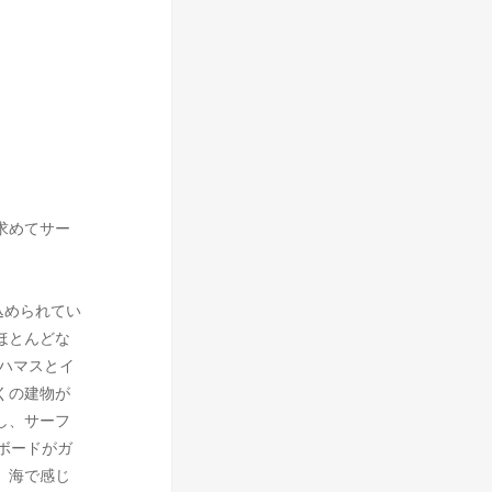
求めてサー
込められてい
ほとんどな
のハマスとイ
くの建物が
し、サーフ
ボードがガ
。海で感じ