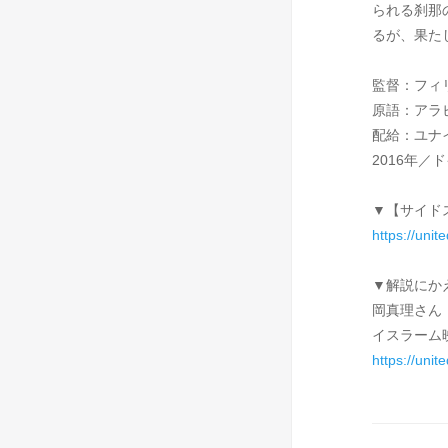
られる刹那
るが、果た
監督：フィ
原語：アラビ
配給：ユナ
2016年／
▼【サイド
https://uni
▼解説にか
岡真理さん
イスラーム
https://unit