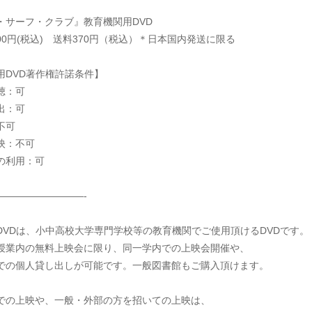
・サーフ・クラブ』教育機関用DVD
000円(税込) 送料370円（税込）＊日本国内発送に限る
用DVD著作権許諾条件】
聴：可
出：可
不可
映：不可
の利用：可
—————————-
DVDは、小中高校大学専門学校等の教育機関でご使用頂けるDVDです。
授業内の無料上映会に限り、同一学内での上映会開催や、
での個人貸し出しが可能です。一般図書館もご購入頂けます。
での上映や、一般・外部の方を招いての上映は、