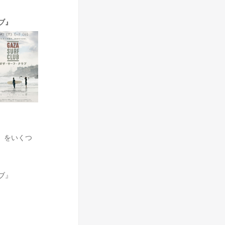
ブ』
」をいくつ
ブ』