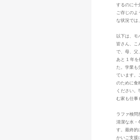
するのに十
ご存じのよ
な状況では
以下は、モ
皆さん、こん
で、母、父
あと 1 
た。学業も
ています。
のために食
ください。
む家も仕事
ラファ検問
清潔な水・
す。最終的
かいご支援