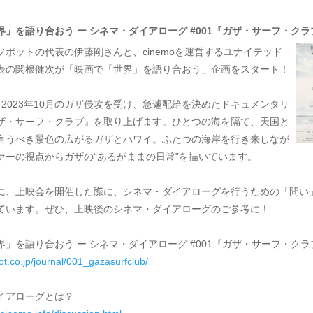
界」を語り合おう ー シネマ・ダイアローグ #001『ガザ・サーフ・クラ
ソボットの代表の伊藤剛さんと、cinemoを運営するユナイテッド
表の関根健次が「映画で「世界」を語り合おう」企画をスタート！
、2023年10月のガザ侵攻を受け、急遽配給を決めたドキュメンタリ
ザ・サーフ・クラブ』を取り上げます。ひとつの海を隔て、天国と
言うべき景色の広がるガザとハワイ。ふたつの海岸を行き来しなが
ァーの視点からガザの“あるがままの日常”を描いています。
に、上映会を開催した際に、シネマ・ダイアローグを行うための「問い
ています。ぜひ、上映後のシネマ・ダイアローグのご参考に！
界」を語り合おう ー シネマ・ダイアローグ #001『ガザ・サーフ・クラ
ot.co.jp/journal/001_gazasurfclub/
イアローグとは？