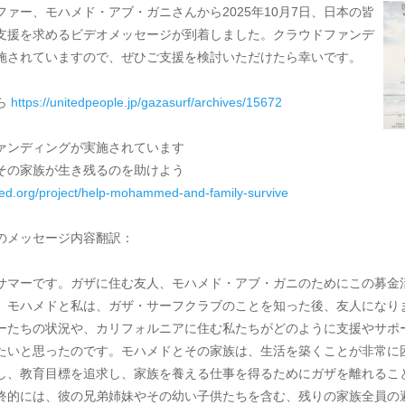
ファー、モハメド・アブ・ガニさんから2025年10月7日、日本の皆
支援を求めるビデオメッセージが到着しました。クラウドファンデ
施されていますので、ぜひご支援を検討いただけたら幸いです。
ら
https://unitedpeople.jp/gazasurf/archives/15672
ァンディングが実施されています
その家族が生き残るのを助けよう
ffed.org/project/help-mohammed-and-family-survive
のメッセージ内容翻訳：
サマーです。ガザに住む友人、モハメド・アブ・ガニのためにこの募金
。モハメドと私は、ガザ・サーフクラブのことを知った後、友人になり
ーたちの状況や、カリフォルニアに住む私たちがどのように支援やサポ
たいと思ったのです。モハメドとその家族は、生活を築くことが非常に
し、教育目標を追求し、家族を養える仕事を得るためにガザを離れるこ
終的には、彼の兄弟姉妹やその幼い子供たちを含む、残りの家族全員の