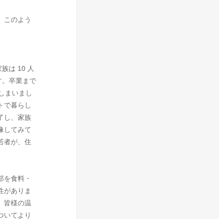
。このよう
は 10 人
す。卒業まで
しまいまし
トで暮らし
了し、家族
像してみて
若者が、住
部を食料・
性がありま
。皆様の温
ついてより