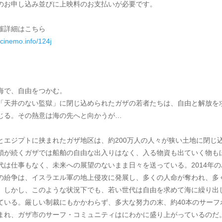
のお申し込み並びに上映料のお支払いが必要です。
催詳細はこちら
.cinemo.info/124j
海で、自由をつかむ。
「天井のない監獄」に閉じ込められたガザの若者たちは、自由と解放を
じる。その熱意は海の先へと向かうが…
とエジプトに挟まれたガザ地区は、約200万人の人々が狭い土地に閉じ
鎖が続くガザでは船舶の自由な出入りはなく、入る物資も出ていく物も
代は仕事もなく、未来への展望のないまま日々を送っている。2014年
の紛争は、イスラエル軍の地上侵攻に発展し、多くの人命が奪われ、多
。しかし、このような状況下でも、若い世代は自由を求めて海に繰り出
ている。厳しい制裁にもかかわらず、多大な努力の末、約40本のサーフ
まれ、ガザ市のサーフ・コミュニティはにわかに盛り上がっているのだ