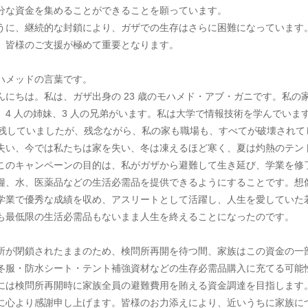
分な資金を集めることができることを願っています。
うに、継続的な封鎖により、ガザでの生存はさらに困難になっています
、皆様のご支援が極めて重要となります。
ハメッドの言葉です。
にちは。私は、ガザ出身の 23 歳のモハメド・アブ・ガニです。私の家族
、4 人の姉妹、3 人の兄弟がいます。私は大学で情報技術を学んでいま
年を残していましたが、残念ながら、私の家も職場も、すべてが破壊されて
失い、今では私たちは家を失い、冬は凍えるほど寒く、夏は灼熱のテン
このキャンペーンの目的は、私がガザから避難して生き延び、学業を修
糧、水、医薬品などの生活必需品を提供できるようにすることです。想
学業で優秀な成績を収め、アスリートとして活躍し、人生を愛していた
も最低限の生活必需品もないまま人生を終えることになったのです。
所が閉鎖されたままのため、検問所再開を待つ間、家族はこの資金の一
冬服・防水シート・テント補強資材などの生存必需品購入に充てる可能
には検問所再開時に家族全員の避難費用を賄える資金調達を目指します
に心より感謝申し上げます。皆様のお力添えにより、近いうちに家族に