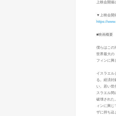
上映会開催
▼上映会開
https://www
■映画概要
僕らはこの
世界最大の
フィンに興
イスラエル
る。経済封
い。若い世
スラエル間
破壊された
ィンに興じ
ザに持ち込