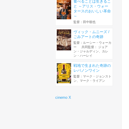
食べることは生きるこ
と ～アリス・ウォー
タースのおいしい革命
～
監督：田中順也
ヴィック・ムニーズ /
ごみアートの奇跡
監督：ルーシー・ウォーカ
ー 共同監督： ジョア
ン・ジャルディン、カレ
ン・ハーレイ
戦地で生まれた奇跡の
レバノンワイン
監督：マーク・ジョンスト
ン、マーク・ライアン
cinemo X