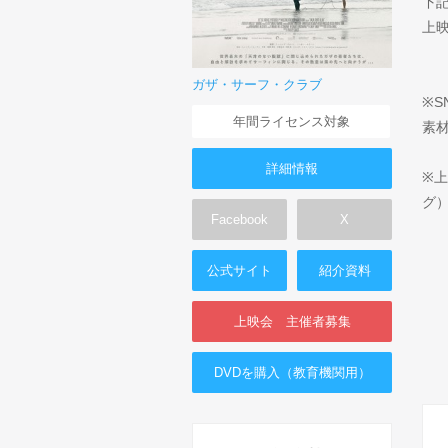
下
上
ガザ・サーフ・クラブ
※
年間ライセンス対象
素
詳細情報
※
グ
Facebook
X
公式サイト
紹介資料
上映会 主催者募集
DVDを購入（教育機関用）