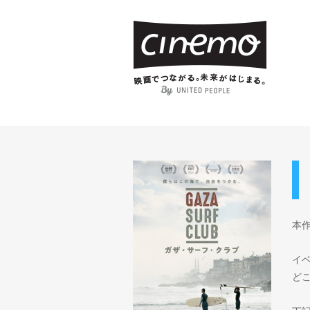
本
イ
ど