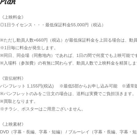
Plan
《上映料金》
◎1日ライセンス・・・最低保証料金55,000円（税込）
※ただし動員人数×660円（税込）が最低保証料金を上回る場合は、動員
※1日毎に料金が発生します。
※同日、同会場（同敷地内）であれば、1日の間で何度でも上映可能で
※入場料（参加費）の有無に関わらず、動員人数で上映料金を精算しま
《宣伝材料》
パンフレット 1,155円(税込) ※最低5部からお申し込み可能 ※通常販売
※パンフレットのみをご注文の場合は、送料は実費でご負担頂きます。
※買取となります。
※チラシ、ポスターはご用意ございません。
《上映素材》
DVD（字幕・長編、字幕・短編） / ブルーレイ（字幕・長編、字幕・短編