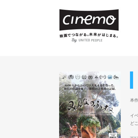
本
イ
ど