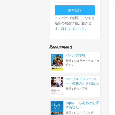
メンバー（無料）になると
最新の映画情報が届きま
す。
詳しくはこちら
。
Recommend
バベルの学校
監督：ジュリー・ベルトゥ
チェリ
ハーブ＆ドロシー ア
ートの森の小さな巨人
監督：佐々木芽生
happy －しあわせを探
すあなたへ
監督：ロコ・ベリッチ