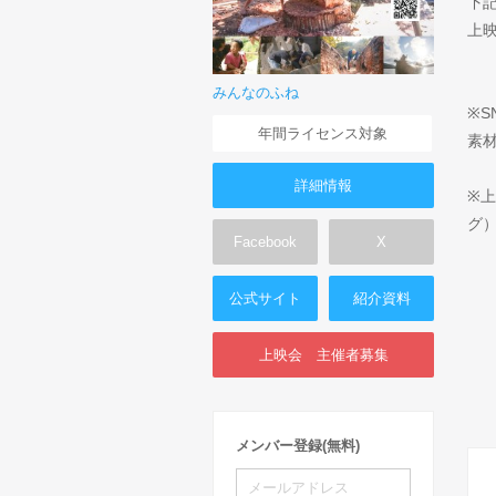
下
上
みんなのふね
※
年間ライセンス対象
素
詳細情報
※
グ
Facebook
X
公式サイト
紹介資料
上映会 主催者募集
メンバー登録(無料)