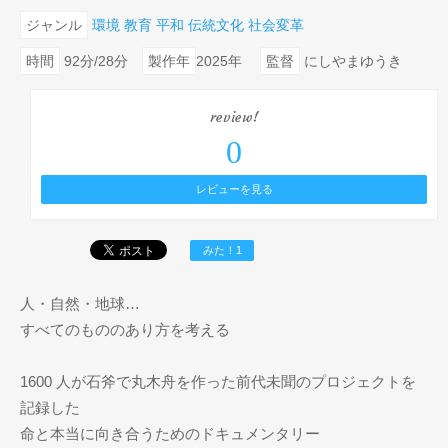
ジャンル
環境
教育
平和
伝統文化
社会変革
時間
92分/28分
製作年
2025年
監督
にしやまゆうき
review!
0
レビューを見る
みた！1
人・自然・地球…
​すべてのもののあり方を考える
1600 人が石斧で丸木舟を作った前代未聞のプロジェクトを
記録した
命と本当に向き合うためのドキュメンタリー