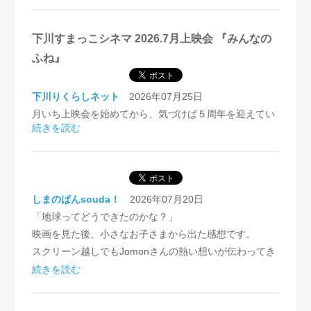
下川すまっこシネマ 2026.7月上映会 『みんなの
ふね』
下川りくらしネット
2026年07月25日
月いち上映会を始めてから、気づけば５周年を迎えてい
続きを読む
ました。
ここまで続けることができたのは、参加してくださるお
客様や応援してくださる方、そしてcinemoの年間ライセ
ンスがあったからです。皆様に感謝します。
しまのぱんsouda！
2026年07月20日
これからも小さくとも楽しい上映会を無理せず続けてい
「地球ってどうできたのかな？」
ければと思っています。
映画を見た後、小さなお子さまから出た感想です。
スクリーン越しでもJomonさんの熱い想いが伝わってき
記念すべき５周年目の回に上映会したのは「みんなのふ
ました。
続きを読む
ね」は、勇気をもらえる作品でした。
縄文さんのようにはなれないけれど、自分たちのやりた
ここからは皆さんの感想です。
いことをやっていこうという気持ちにさせてもらいまし