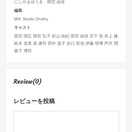
にしやまゆうき、雨宮 由佳
編集
MA: Studio Drothy
キャスト
雨宮 国広
雨宮 弘子
杉山 由紀
雨宮 由佳
宮下 崇
井上 修
鈴木 克章
原 康司
田中 道子
谷口 哲也
伊藤 明博
芦沢 潤
森下 博司
Review(0)
レビューを投稿