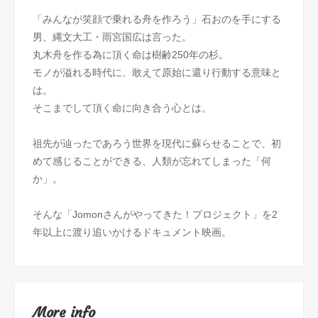
「みんなが笑顔で乗れる舟を作ろう」石おのを手にする
男、縄文大工・雨宮国広は言った。
丸木舟を作る為に頂く命は樹齢250年の杉。
モノが溢れる時代に、敢えて原始に還り行動する意味と
は。
​そこまでして頂く命に向き合う心とは。
祖先が辿ったであろう世界を現代に蘇らせることで、初
めて感じることができる、人類が忘れてしまった「何
か」。
そんな「Jomonさんがやってきた！プロジェクト」を2
年以上に渡り追いかけるドキュメント映画。
More info