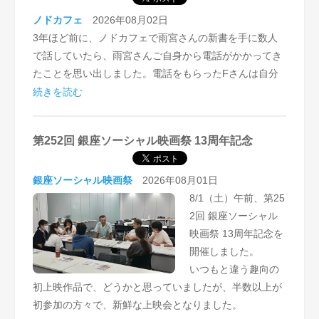
ノドカフェ
2026年08月02日
3年ほど前に、ノドカフェで雨宮さんの新書を手に数人
で話していたら、雨宮さんご自身から電話がかかってき
たことを思い出しました。電話をもらったFさんは自分
で作る葦の舟で福岡の海を航海していて、次はもう少し
続きを読む
大きな舟を作って韓国まで渡りたいと話しています。鑑
賞後のFさんいわく、自分の活動と通じるものが多く、
第252回 銀座ソーシャル映画祭 13周年記念
お会いして色々質問したいとのことでした。
糸島でフリースクールを営む方は、子どもたちと石斧を
銀座ソーシャル映画祭
2026年08月01日
作ってみたいと、実践につなぐ様子です。
8/1（土）午前、第25
2回 銀座ソーシャル
また、木は星の記憶を持っていて、その木の語りを聴き
映画祭 13周年記念を
取れるという方も。みんなの、ふねの声も聴こえるかも
開催しました。
知れません。（聴いてみたい！）
いつもと違う趣向の
初上映作品で、どうかと思っていましたが、半数以上が
来年の、みんなの九州上陸が楽しみです！
初参加の方々で、新鮮な上映会となりました。