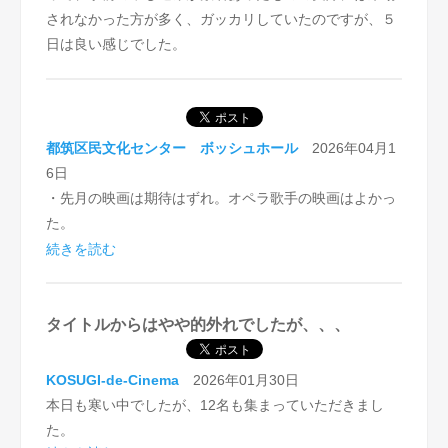
されなかった方が多く、ガッカリしていたのですが、５
日は良い感じでした。
都筑区民文化センター ボッシュホール
2026年04月1
6日
・先月の映画は期待はずれ。オペラ歌手の映画はよかっ
た。
・主人公のその後が知りたい。同一内容 他２件
続きを読む
・もう少し遅い時間にしてほしい。
・娘の先生を思い出した。ロシアとパレスチナについて
もっと知りたいと思った。
タイトルからはやや的外れでしたが、、、
・曲名が字幕でると嬉しい。
・よかった。
KOSUGI-de-Cinema
2026年01月30日
・毎月楽しみにしています。「パレスチナのピアニス
本日も寒い中でしたが、12名も集まっていただきまし
ト」の続編はないのですか？
た。
・自由について考える機会になりました。