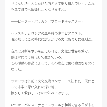
りえない淡々としたひた向きさで取り組んでいく。これ
を見て誰でも応援したくなりますね。
――ピーター・バラカン（ブロードキャスター）
パレスチナとロシアの血を持つ少年ピアニスト。
否応無しにこの時代に訴えかける力はあまりに強烈だ。
音楽は分断も争いも超えられる。文化は世界を繋ぐ。
僕は常にそう確信して生きている。
この感動の作品によって、その意志は更に強固なものに
なった。
ラマッラは以前に文化交流コンサートで訪れた、僕にと
って非常に思い入れの深い地。
懐かしく愛おしいその街並みに涙する。
いつか、パレスチナとイスラエルが和解できる日が来る