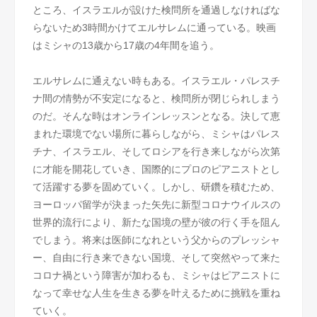
ところ、イスラエルが設けた検問所を通過しなければな
らないため3時間かけてエルサレムに通っている。映画
はミシャの13歳から17歳の4年間を追う。
エルサレムに通えない時もある。イスラエル・パレスチ
ナ間の情勢が不安定になると、検問所が閉じられしまう
のだ。そんな時はオンラインレッスンとなる。決して恵
まれた環境でない場所に暮らしながら、ミシャはパレス
チナ、イスラエル、そしてロシアを行き来しながら次第
に才能を開花していき、国際的にプロのピアニストとし
て活躍する夢を固めていく。しかし、研鑽を積むため、
ヨーロッパ留学が決まった矢先に新型コロナウイルスの
世界的流行により、新たな国境の壁が彼の行く手を阻ん
でしまう。将来は医師になれという父からのプレッシャ
ー、自由に行き来できない国境、そして突然やって来た
コロナ禍という障害が加わるも、ミシャはピアニストに
なって幸せな人生を生きる夢を叶えるために挑戦を重ね
ていく。