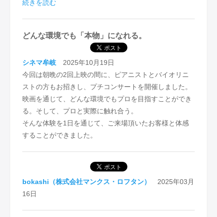
続きを読む
初めて参加の方も数名いらしていただき感謝、継続は力
・今回初めて映画に来場した。会場の環境が良かった。
なりです！
また来たい。
どんな環境でも「本物」になれる。
・次回も楽しみ。
さて、今回の映画「パレスチナのピアニスト」という事
・ボッシュホールで映画を観られることに驚いた。とて
でタイトルからしてさぞパレスチナvsイスラエルの戦闘
も観やすかった。
シネマ牟岐
2025年10月19日
情勢や国際的な問題にぶつかって苦悩していく中で大き
今回は朝晩の2回上映の間に、ピアニストとバイオリニ
な困難を乗り越えて、、、と想像してしまったのです
ストの方もお招きし、プチコンサートを開催しました。
が。。。遠目でみれば、芸術的才能を持つ息子をプロの
映画を通じて、どんな環境でもプロを目指すことができ
世界で活躍させるため家族や教師が奮闘する姿、そして
る。そして、プロと実際に触れ合う。
ご本人の期待からの葛藤と努力と成長っぷり。2016年か
そんな体験を1日を通じて、ご来場頂いたお客様と体感
ら2020年まで長期に渡る映像の中で、政治的な問題やこ
することができました。
の戦闘情勢はほぼ取り上げられておらず、また映像の背
景や語りなどの情報が全く無かったので、私としてはや
や解釈が難でした。
皆さんからも同じような声が聞かれましたが、この家族
bokashi（株式会社マンクス・ロフタン）
2025年03月
のエピソードから様々な問題や示唆をとらえられた感想
16日
もたくさん出て、なるほど皆さんのコメントをシェアす
る事で思慮の深まる時間をいただきました。つい何かの