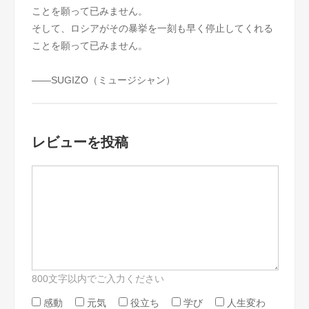
ことを願って已みません。
そして、ロシアがその暴挙を一刻も早く停止してくれる
ことを願って已みません。
――SUGIZO（ミュージシャン）
レビューを投稿
800文字以内でご入力ください
感動
元気
役立ち
学び
人生変わ