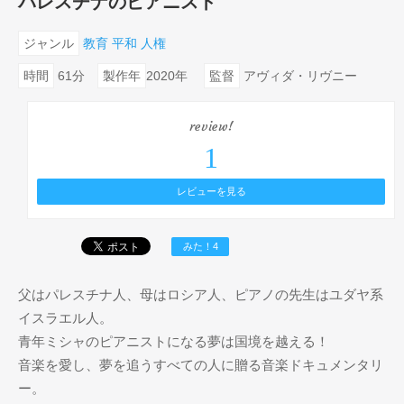
パレスチナのピアニスト
ジャンル
教育
平和
人権
時間
61分
製作年
2020年
監督
アヴィダ・リヴニー
review!
1
レビューを見る
みた！4
父はパレスチナ人、母はロシア人、ピアノの先生はユダヤ系
イスラエル人。
青年ミシャのピアニストになる夢は国境を越える！
音楽を愛し、夢を追うすべての人に贈る音楽ドキュメンタリ
ー。