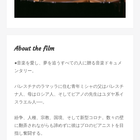
About the film
●音楽を愛し、夢を追うすべての人に贈る音楽ドキュメ
ンタリー。
パレスチナのラマッラに住む青年ミシャの父はパレスチ
ナ人、母はロシア人、そしてピアノの先生はユダヤ系イ
スラエル人──。
紛争、人種、宗教、国境、そして新型コロナ。数々の壁
に翻弄されながらも諦めずに彼はプロのピアニストを目
指し奮闘する。