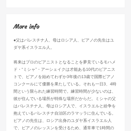
More info
●父はパレスチナ人、母はロシア人、ピアノの先生はユ
ダヤ系イスラエル人。
将来はプロのピアニストとなることを夢見ているモハメ
ド・“ミシャ”・アーシェイクは才能ある10代のピアニス
トで、ピアノを始めてわずか3年後の13歳で国際ピアノ
コンクールにて優勝を果たしている。それも一日3、4時
間という限られた練習時間で。練習時間が少ないのは、
彼が住んでいる場所が特殊な場所だからだ。ミシャの父
はパレスチナ人、母はロシア人で、イスラエルと紛争を
抱えているパレスチナ自治区のラマッラに住んでいる。
ピアノの先生は、ロシア出身のユダヤ系イスラエル人
で、ピアノのレッスンを受けるため、通常車で1時間の