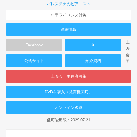
パレスチナのピアニスト
年間ライセンス対象
詳細情報
上
Facebook
X
映
会
公式サイト
紹介資料
開
上映会 主催者募集
DVDを購入（教育機関用）
オンライン視聴
催可能期限：2029-07-21