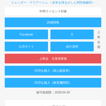
ジェンダー・マリアージュ ～全米を揺るがした同性婚裁判～
年間ライセンス対象
詳細情報
上
Facebook
X
映
会
公式サイト
紹介資料
開
上映会 主催者募集
DVDを購入（個人鑑賞用）
DVDを購入（教育機関用）
催可能期限：2028-04-30