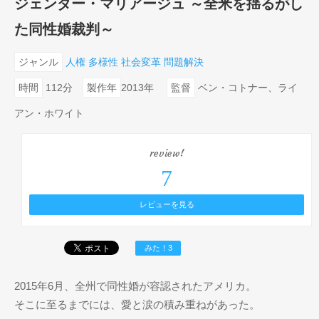
ジェンダー・マリアージュ ～全米を揺るがし
た同性婚裁判～
ジャンル
人権
多様性
社会変革
問題解決
時間
112分
製作年
2013年
監督
ベン・コトナー、ライ
アン・ホワイト
review!
7
レビューを見る
みた！3
2015年6月、全州で同性婚が容認されたアメリカ。
そこに至るまでには、愛と涙の積み重ねがあった。