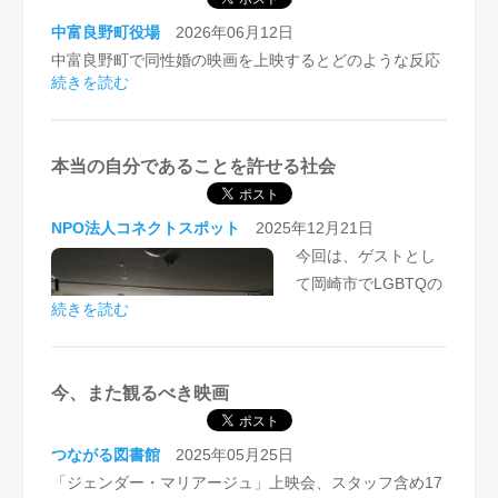
中富良野町役場
2026年06月12日
中富良野町で同性婚の映画を上映するとどのような反応
続きを読む
があるのか、少し不安がありましたが、共感をもって見
てくれる方が集まってくださり安心しました。終わった
あとでわざわざ感謝を伝えてきてくださった方もいまし
本当の自分であることを許せる社会
た。
先月から、金曜夜の回は満席になる一方で土曜朝は非常
にお客さんが少なくなっており、日照時間などとの関係
NPO法人コネクトスポット
2025年12月21日
もあるのかなど考えています。
今回は、ゲストとし
て岡崎市でLGBTQの
続きを読む
当事者を支援してい
る団体にも入っても
らって、一緒に対話
今、また観るべき映画
をした。
・なぜ結婚が大事なのか？
つながる図書館
2025年05月25日
・なぜ同性婚を反対する意見が出るのか？
「ジェンダー・マリアージュ」上映会、スタッフ含め17