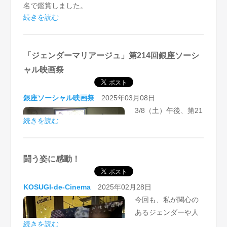
・どうしたら自分らしいを選択できる社会になるのか？
名で鑑賞しました。
・非当事者としてできるアクションは何なのか？
続きを読む
2時間弱という長めのドキュメンタリーでしたが、ドラ
マチックな裁判闘争の展開に全然長さを感じさせなかっ
センシティブなテーマだからこそ、参加者から出る様々
たね、と見た人たちが口々に言っていました。マイノリ
な疑問を丁寧に話し合いながら、時に空気が重くなった
「ジェンダーマリアージュ」第214回銀座ソーシ
ティの人権を考えるうえでは本当に考えさせられたり、
り、時に笑いが出たりする情緒の揺れ幅のある対話の機
学びが多かったです。
ャル映画祭
会になりました。
まさに日本でも今同性婚裁判が実施されていて、そちら
銀座ソーシャル映画祭
2025年03月08日
ここで受け取ったバトンを参加者のそれぞれの社会にど
の動向にも注視していきたいと思いました。
3/8（土）午後、第21
う手渡していくのか楽しみにしたいと思います。
続きを読む
4回銀座ソーシャル映
嬉しかったです。いい映画でした。
画祭を開催しまし
た。先月の第213回銀
闘う姿に感動！
座ソーシャル映画祭
で上映した作品「ジ
ェンダーマリアージ
KOSUGI-de-Cinema
2025年02月28日
ュ」がとても良かったことから、今月も再上映となりま
今回も、私が関心の
した。当上映会では6回目の上映です。
あるジェンダーや人
続きを読む
作品はアメリカの同性婚を巡る連邦裁判のドキュメンタ
権の分野で作品を選