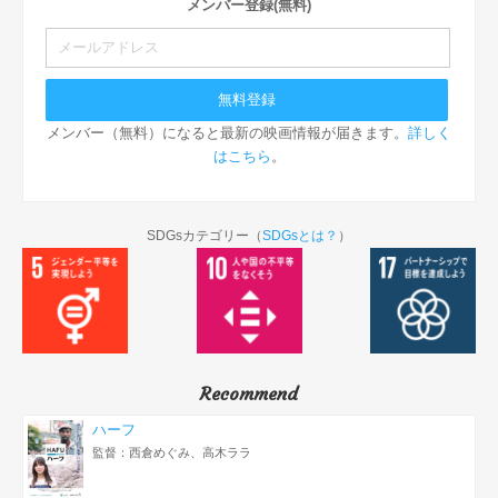
メンバー登録(無料)
メンバー（無料）になると最新の映画情報が届きます。
詳しく
はこちら
。
SDGsカテゴリー（
SDGsとは？
）
Recommend
ハーフ
監督：西倉めぐみ、高木ララ