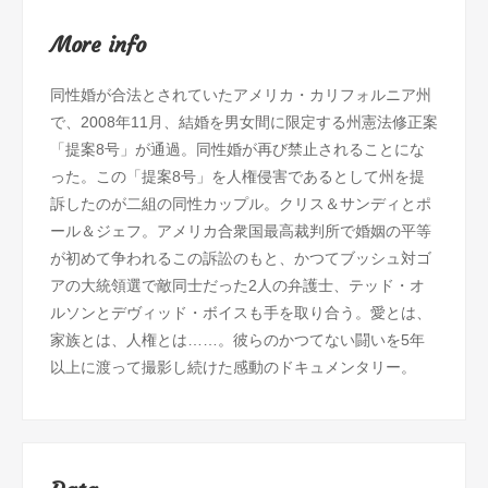
More info
同性婚が合法とされていたアメリカ・カリフォルニア州
で、2008年11月、結婚を男女間に限定する州憲法修正案
「提案8号」が通過。同性婚が再び禁止されることにな
った。この「提案8号」を人権侵害であるとして州を提
訴したのが二組の同性カップル。クリス＆サンディとポ
ール＆ジェフ。アメリカ合衆国最高裁判所で婚姻の平等
が初めて争われるこの訴訟のもと、かつてブッシュ対ゴ
アの大統領選で敵同士だった2人の弁護士、テッド・オ
ルソンとデヴィッド・ボイスも手を取り合う。愛とは、
家族とは、人権とは……。彼らのかつてない闘いを5年
以上に渡って撮影し続けた感動のドキュメンタリー。