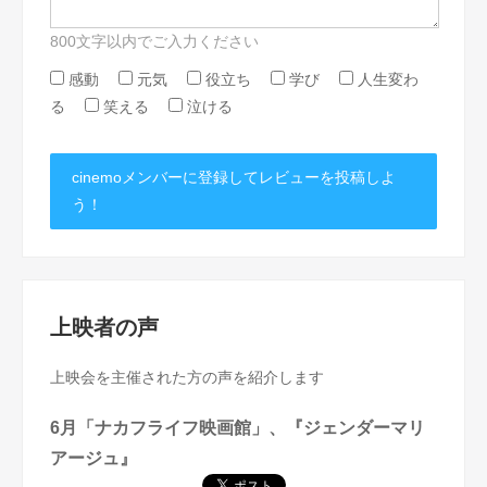
800文字以内でご入力ください
感動
元気
役立ち
学び
人生変わ
る
笑える
泣ける
cinemoメンバーに登録してレビューを投稿しよ
う！
上映者の声
上映会を主催された方の声を紹介します
6月「ナカフライフ映画館」、『ジェンダーマリ
アージュ』