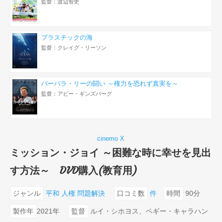
監督：渡辺智史
プラスチックの海
監督：クレイグ・リーソン
バーバラ・リーの闘い ～権力を恐れず真実を～
監督：アビー・ギンズバーグ
cinemo X
ミッション・ジョイ ～困難な時に幸せを見出
す方法～ DVD購入(教育用)
ジャンル
平和
人権
問題解決
口コミ数
件
時間
90分
製作年
2021年
監督
ルイ・シホヨス、ペギー・キャラハン