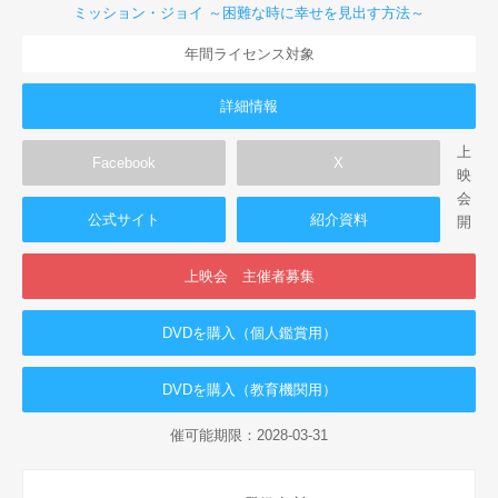
ミッション・ジョイ ～困難な時に幸せを見出す方法～
年間ライセンス対象
詳細情報
上
Facebook
X
映
会
公式サイト
紹介資料
開
上映会 主催者募集
DVDを購入（個人鑑賞用）
DVDを購入（教育機関用）
催可能期限：2028-03-31