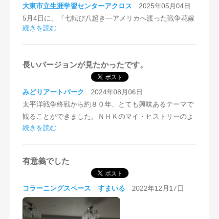
大東市立生涯学習センターアクロス
2025年05月04日
5月4日に、『七転び八起き―アメリカへ渡った戦争花嫁
続きを読む
物語』の上映会を開催いたしました。
上映後には感想会を実施し、ご参加者の皆様とそれぞれ
長いバージョンが見たかったです。
の映画について深く語り合いました。
感想会では、以下のようなご意見がございました。
みどりアートパーク
2024年08月06日
・戦争という背景を持ちながら異文化へ嫁いだ女性の、
太平洋戦争終戦から約８０年、とても興味あるテーマで
映画には描かれていない苦労もあったのではないかと感
観ることができました。ＮＨＫのマイ・ヒストリーのよ
続きを読む
じさせられた。
うで。作りもとても丁寧だったのですが、３人のお母様
・結婚という人生の転機において、異文化を学ぶために
のお話をそれぞれ、20～30分くらいとって、計90分前後
学校へ通う必要があったという事実に驚いた。
の作品にしてほしかった、話を掘り進めて欲しかった、
有意義でした
・「政府が戦っただけ」という言葉に胸を打たれた。
という声・感想が多かったです。（この映画はクラウド
・日本のテレビ番組を見られていたのに、日常会話は英
ファンディングで作られ、もともと５～10分のショート
コラーニングスペース すまいる
2022年12月17日
語だった。日本語を話す機会がないかとと思うと、悲し
ムービーとして企画されたとのことでしたが、、、）戦
い気持ちがした。
中から戦後にかけの日本の再生・復興の物語をリアルに
経験なさっている方々の高齢化が進んでいます。その貴