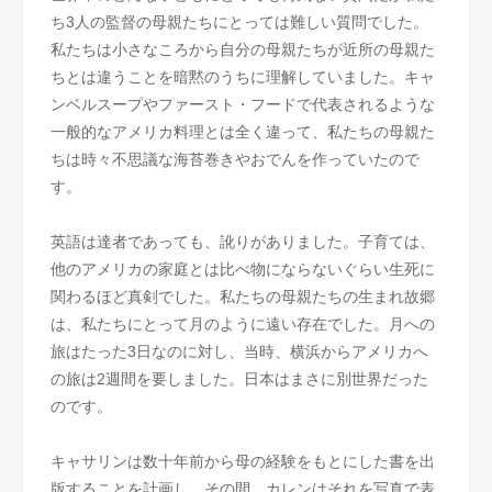
ち3人の監督の母親たちにとっては難しい質問でした。
私たちは小さなころから自分の母親たちが近所の母親た
ちとは違うことを暗黙のうちに理解していました。キャ
ンベルスープやファースト・フードで代表されるような
一般的なアメリカ料理とは全く違って、私たちの母親た
ちは時々不思議な海苔巻きやおでんを作っていたので
す。
英語は達者であっても、訛りがありました。子育ては、
他のアメリカの家庭とは比べ物にならないぐらい生死に
関わるほど真剣でした。私たちの母親たちの生まれ故郷
は、私たちにとって月のように遠い存在でした。月への
旅はたった3日なのに対し、当時、横浜からアメリカへ
の旅は2週間を要しました。日本はまさに別世界だった
のです。
キャサリンは数十年前から母の経験をもとにした書を出
版することを計画し、その間、カレンはそれを写真で表