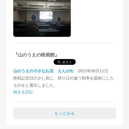
また、上映後の感想会自体についても、ご参加者の方々
重な証言を令和に生きる方々に語り継ぎ、平和な日本、
から以下のようなご感想をいただきました。
ひいては世界の平和形成の礎としてほしいとです。続
・様々な立場の方の意見を聞くことができ、大変学びに
編、もしくはそれに類した企画を期待しています。
なった。
・普段、限られた人間関係の中でしか会話をしないた
め、新たな視点を得る良い機会となった。
DIC21では、今後の上映会においても、映画を鑑賞され
た後の率直なご意見やご感想を共有する貴重な機会とし
『山のうえの映画館』
て、感想会を実施する予定です。
山のうえの小さなお店 えんがわ
2022年08月11日
終戦記念日の少し前に、切り口の違う戦争を題材にした
ものをと選出しました。
続きを読む
参加人数は伸びませんでしたが、短編とは思えない濃厚
な作品でした。
もっとみる
国内戦争体験者の高齢化に伴い、実際に講演を聴くこと
も難しくなっています。