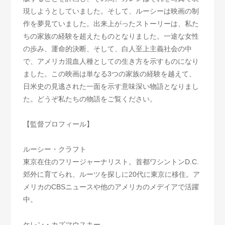
現しようとしていました。そして、ルーシーは映画の制
作を夢見ていました。出来上がったストーリーは、私た
ちの家族の経験を超えたものとなりました。一途な女性
の歩み、運命的決断、そして、白人至上主義社会の中
で、アメリカ混血人種としての生き方を示すものになり
ました。この映画は単なる3つの家族の経験を越えて、
日米史の見逃された一面を示す意味深い物語となりまし
た。どうぞ私たちの物語をご覧ください。
【監督プロフィール】
ルーシー・クラフト
東京在住のフリージャーナリスト。首都ワシントンD.C.
郊外に育てられ、ルーツを探しに20代に東京に移住。ア
メリカのCBSニュースや他のアメリカのメデイアで活躍
中。
ケレン・カズマウスキー