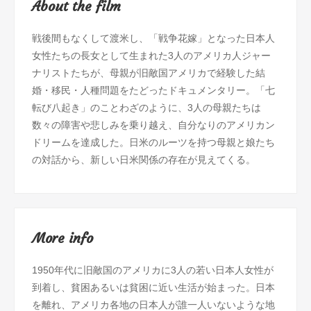
About the film
戦後間もなくして渡米し、「戦争花嫁」となった日本人
女性たちの長女として生まれた3人のアメリカ人ジャー
ナリストたちが、母親が旧敵国アメリカで経験した結
婚・移民・人種問題をたどったドキュメンタリー。「七
転び八起き」のことわざのように、3人の母親たちは
数々の障害や悲しみを乗り越え、自分なりのアメリカン
ドリームを達成した。日米のルーツを持つ母親と娘たち
の対話から、新しい日米関係の存在が見えてくる。
More info
1950年代に旧敵国のアメリカに3人の若い日本人女性が
到着し、貧困あるいは貧困に近い生活が始まった。日本
を離れ、アメリカ各地の日本人が誰一人いないような地