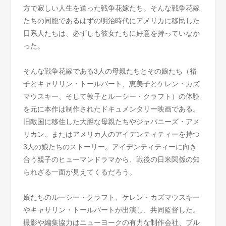
方で寂しい人生を送った戦争花嫁たち。そんな戦争花嫁
たちの同胞であるはずの明治時代にアメリカに移民した
日系人たちは、必ずしも彼女たちに好意を持っていなか
った。
そんな戦争花嫁である3人の母親たちとその娘たち（裕
子とキャサリン・トールバート、恵美子とケレン・カズ
マウスキー、そして敦子とルーシー・クラフト）の体験
を元に本作は制作されたドキュメンタリー映画である。
旧敵国に移住した大胆な母親たちやジャパニーズ・アメ
リカン、またはアメリカ人のアイデンティティーを持つ
3人の娘たちのストーリー。アイデンティティーに向き
合う親子のヒューマンドラマから、戦後の日米関係の知
られざる一面が見えてくるだろう。
娘たちのルーシー・クラフト、ケレン・カズマウスキー
やキャサリン・トールバートが出演し、共同監督した。
撮影や編集協力はニューヨークの有力な制作会社、ブル