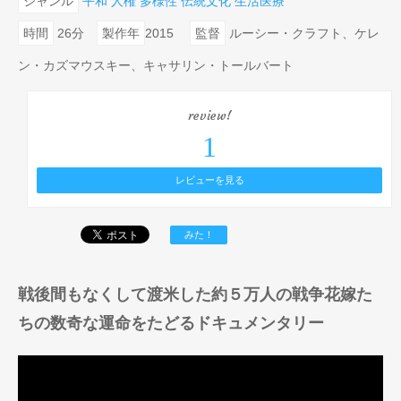
ジャンル
平和
人権
多様性
伝統文化
生活医療
時間
26分
製作年
2015
監督
ルーシー・クラフト、ケレ
ン・カズマウスキー、キャサリン・トールバート
review!
1
レビューを見る
みた！
戦後間もなくして渡米した約５万人の戦争花嫁た
ちの数奇な運命をたどるドキュメンタリー