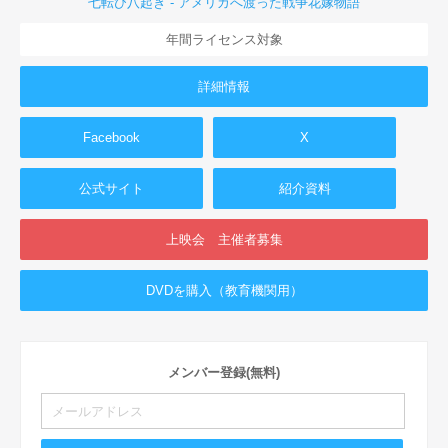
七転び八起き - アメリカへ渡った戦争花嫁物語
年間ライセンス対象
詳細情報
Facebook
X
公式サイト
紹介資料
上映会 主催者募集
DVDを購入（教育機関用）
メンバー登録(無料)