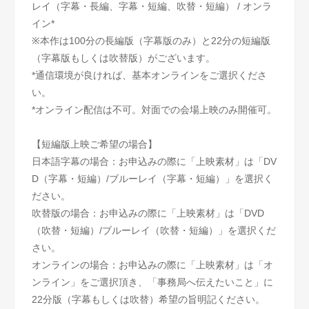
レイ（字幕・長編、字幕・短編、吹替・短編） / オンラ
イン*
※本作は100分の長編版（字幕版のみ）と22分の短編版
（字幕版もしくは吹替版）がございます。
*通信環境が良ければ、基本オンラインをご選択くださ
い。
*オンライン配信は不可。対面での会場上映のみ開催可。
【短編版上映ご希望の場合】
日本語字幕の場合：お申込みの際に「上映素材」は「DV
D（字幕・短編）/ブルーレイ（字幕・短編）」を選択く
ださい。
吹替版の場合：お申込みの際に「上映素材」は「DVD
（吹替・短編）/ブルーレイ（吹替・短編）」を選択くだ
さい。
オンラインの場合：お申込みの際に「上映素材」は「オ
ンライン」をご選択頂き、「事務局へ伝えたいこと」に
22分版（字幕もしくは吹替）希望の旨明記ください。